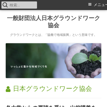
検
メ
メニュ
索:
イ
コ
一般財団法人日本グラウンドワーク
ン
協会
ン
テ
メ
ン
グラウンドワークとは、「協働で地域振興」という意味です。
ツ
ニ
へ
ス
ュ
キ
ー
ッ
プ
作
日本グラウンドワーク協会
成
者: