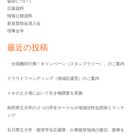
協会について
り
ド
広報資料
情報公開資料
バ
新規賛助会員入会
理事会等
ー
最近の投稿
「全国棚田行脚！キャンペーン（スタンプラリー）」のご案内
クラウドファンディング（地域応援型）のご案内
トキのえさ場において生き物調査を実施
秋田県立大学の２つの学生サークルが地域活性化団体とマッチ
ング
石川県立大学「能登学生応援隊」が奥能登地域の復旧、復興を