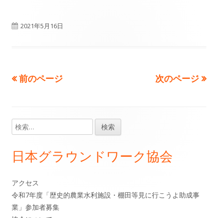
公
2021年5月16日
開
日
前のページ
次のページ
投
稿
の
検
メ
索:
ペ
イ
日本グラウンドワーク協会
ー
ン
ジ
アクセス
サ
令和7年度「歴史的農業水利施設・棚田等見に行こうよ助成事
送
業」参加者募集
イ