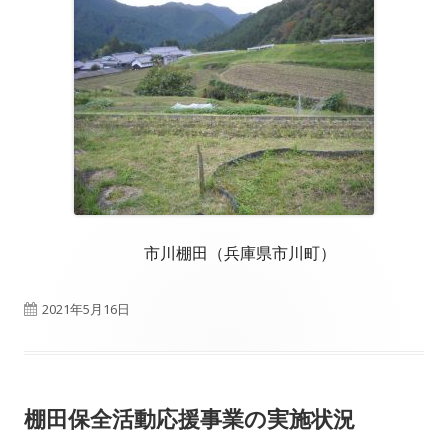
市川棚田（兵庫県市川町）
公
2021年5月16日
開
日
棚田保全活動応援事業の実施状況