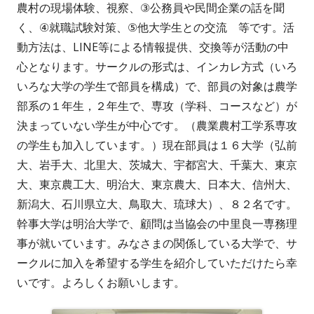
農村の現場体験、視察、③公務員や民間企業の話を聞
く、④就職試験対策、⑤他大学生との交流 等です。活
動方法は、LINE等による情報提供、交換等が活動の中
心となります。サークルの形式は、インカレ方式（いろ
いろな大学の学生で部員を構成）で、部員の対象は農学
部系の１年生，２年生で、専攻（学科、コースなど）が
決まっていない学生が中心です。（農業農村工学系専攻
の学生も加入しています。）現在部員は１６大学（弘前
大、岩手大、北里大、茨城大、宇都宮大、千葉大、東京
大、東京農工大、明治大、東京農大、日本大、信州大、
新潟大、石川県立大、鳥取大、琉球大）、８２名です。
幹事大学は明治大学で、顧問は当協会の中里良一専務理
事が就いています。みなさまの関係している大学で、サ
ークルに加入を希望する学生を紹介していただけたら幸
いです。よろしくお願いします。