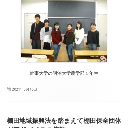
幹事大学の明治大学農学部１年生
公
2021年5月16日
開
日
棚田地域振興法を踏まえて棚田保全団体