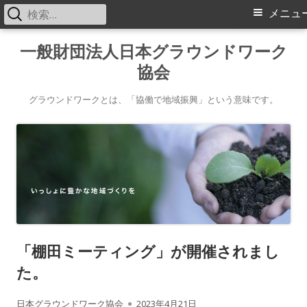
検
メ
メニュ
索:
イ
コ
一般財団法人日本グラウンドワーク
ン
協会
ン
テ
メ
ン
グラウンドワークとは、「協働で地域振興」という意味です。
ツ
ニ
へ
ス
ュ
キ
ー
ッ
プ
「棚田ミーティング」が開催されまし
た。
作
公
日本グラウンドワーク協会
2023年4月21日