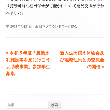
り持続可能な棚田保全が可能かについて意見交換が行わ
れました。
公
作
2023年4月21日
日本グラウンドワーク協会
開
成
日
者
前
次
令和５年度「農業水
新入生田植え体験会及
投
の
の
利施設等を見に行こう
び地域住民との交流会
稿
記
記
よ助成事業」参加学生
の開催
事:
事:
募集
ナ
ビ
ゲ
検
メ
ー
索: