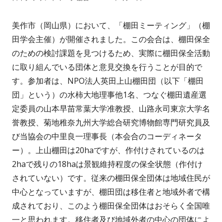
成
開
美作市（岡山県）において、「棚田ミーティング」（棚
者
日
田学会主催）が開催されました。この会合は、棚田保全
のための検討課題を見つけるため、実際に棚田保全活動
に取り組んでいる団体と意見交換を行うことが目的で
す。参加者は、NPO法人英田上山棚田団（以下「棚田
団」という）の水柿大地理事他1名、つなぐ棚田遺産選
定委員の山本早苗常葉大学准教授、山路永司東京大学名
誉教授、菊地稚奈九州大学総合研究博物館専門研究員及
び当協会の中里良一理事長（本会合のコーディネータ
ー）。上山棚田は20haですが、作付けされているのは
2haで残りの18haは景観維持程度の保全状態（作付け
されていない）です。従来の棚田保全団体は地域住民が
中心となっていますが、棚田団は移住者と地域外者で構
成されており、このよう棚田保全団体はおそらく全国唯
一と思われます。移住者及び地域外者の中心の団体によ