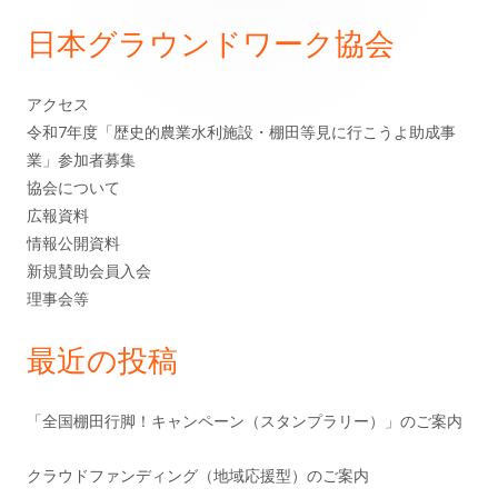
イ
シ
日本グラウンドワーク協会
ン
ョ
アクセス
サ
ン
令和7年度「歴史的農業水利施設・棚田等見に行こうよ助成事
業」参加者募集
イ
協会について
ド
広報資料
情報公開資料
バ
新規賛助会員入会
理事会等
ー
最近の投稿
「全国棚田行脚！キャンペーン（スタンプラリー）」のご案内
クラウドファンディング（地域応援型）のご案内