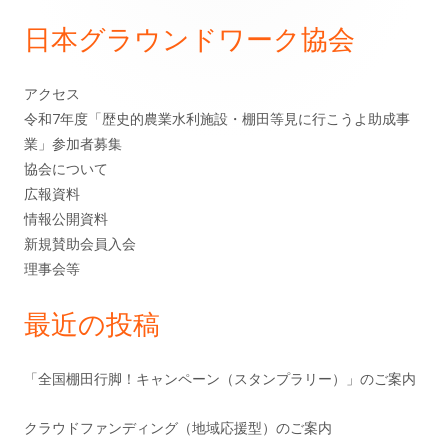
イ
シ
日本グラウンドワーク協会
ン
ョ
アクセス
サ
ン
令和7年度「歴史的農業水利施設・棚田等見に行こうよ助成事
業」参加者募集
イ
協会について
ド
広報資料
情報公開資料
バ
新規賛助会員入会
理事会等
ー
最近の投稿
「全国棚田行脚！キャンペーン（スタンプラリー）」のご案内
クラウドファンディング（地域応援型）のご案内