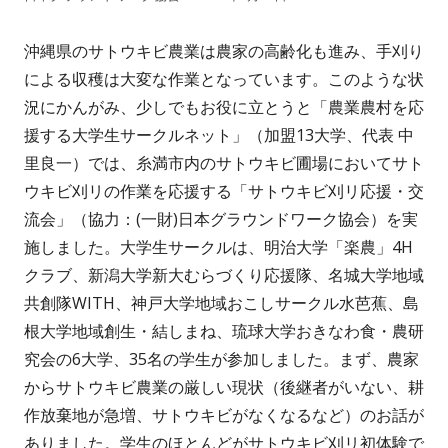
成
開
沖縄県のサトウキビ農業は農家の高齢化も進み、手刈り
者
日
による収穫は大変な作業となっています。このような状
況にかんがみ、少しでもお役に立とうと「農業農村を応
援する大学生サークルネット」（加盟13大学、代表 中
里良一）では、糸満市内のサトウキビ圃場においてサト
ウキビ刈リの作業を応援する「サトウキビ刈リ応援・交
流会」（協力：(一財)日本グラウンドワーク協会）を実
施しました。大学生サークルは、明治大学「楽農」4H
クラブ、新潟大学新大むらづくり応援隊、名城大学地域
共創隊WITH、神戸大学地域おこしサークル水芭蕉、島
根大学地域創生・結しまね、琉球大学おきなわ食・農研
究会の6大学、35名の学生が参加しました。まず、農家
からサトウキビ農業の厳しい現状（後継者がいない、耕
作放棄地が急増、サトウキビがなくなるなど）のお話が
ありました。学生のほとんどがサトウキビ刈リ初体験で