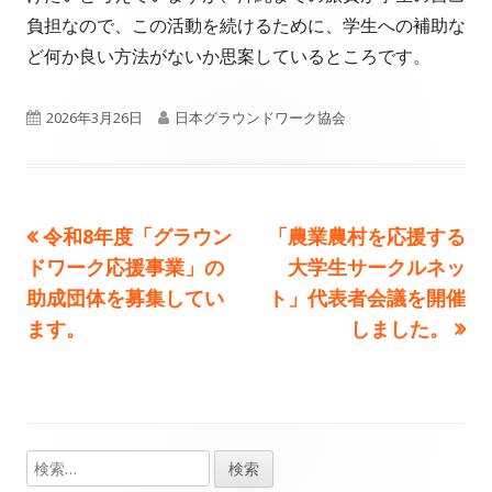
負担なので、この活動を続けるために、学生への補助な
ど何か良い方法がないか思案しているところです。
公
作
2026年3月26日
日本グラウンドワーク協会
開
成
日
者
前
次
令和8年度「グラウン
「農業農村を応援する
投
の
の
ドワーク応援事業」の
大学生サークルネッ
稿
記
記
助成団体を募集してい
ト」代表者会議を開催
事:
事:
ます。
しました。
ナ
ビ
ゲ
検
メ
ー
索: