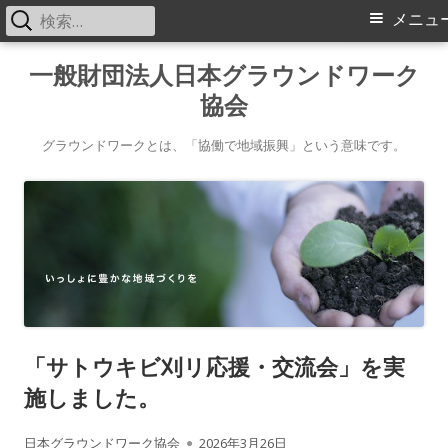
検
メ
メニュ
索:
イ
コ
一般財団法人日本グラウンドワーク
ン
協会
ン
テ
メ
ン
グラウンドワークとは、「協働で地域振興」という意味です。
ツ
ニ
へ
ス
ュ
キ
ー
ッ
プ
「サトウキビ刈リ応援・交流会」を実
施しました。
作
公
日本グラウンドワーク協会
2026年3月26日