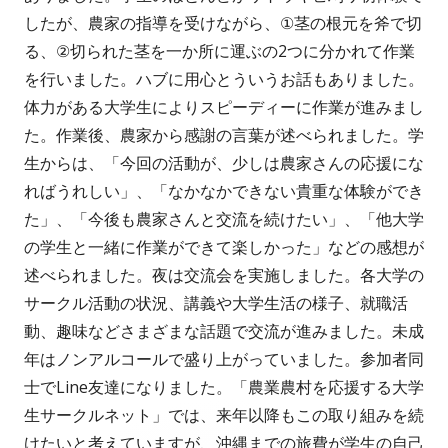
したが、農家の指導を受けながら、①茎の根元を斧で切
る、②切られた茎を一か所に運ぶの2つに分かれて作業
を行いました。ハブに用心とういうお話もありました。
体力がある大学生によりスピーディーに作業が進みまし
た。作業後、農家から感謝の言葉が述べられました。学
生からは、「今回の活動が、少しは農家さんの応援にな
ればうれしい」、「なかなかできない貴重な体験ができ
た」、「今後も農家さんと交流を続けたい」、「他大学
の学生と一緒に作業ができて楽しかった」などの感想が
述べられました。夜は交流会を実施しました。各大学の
サークル活動の状況、講義や大学生活の様子、就職活
動、趣味などさまざまな話題で交流が進みました。未成
年はノンアルコールで盛り上がっていました。参加者同
士でLine友達になりました。「農業農村を応援する大学
生サークルネット」では、来年以降もこの取り組みを続
けたいと考えていますが、沖縄までの旅費が学生の自己