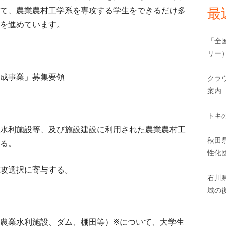
最
て、農業農村工学系を専攻する学生をできるだけ多
を進めています。
「全
リー
成事業」募集要領
クラ
案内
トキ
水利施設等、及び施設建設に利用された農業農村工
秋田
る。
性化
攻選択に寄与する。
石川
域の
農業水利施設、ダム、棚田等）※について、大学生