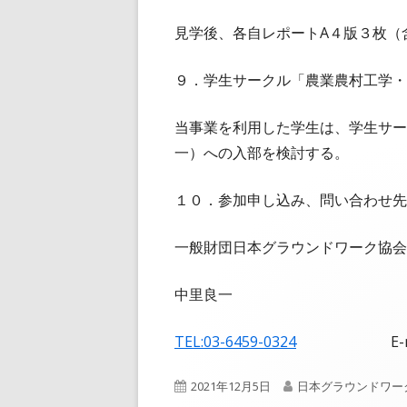
見学後、各自レポートA４版３枚（
９．学生サークル「農業農村工学・
当事業を利用した学生は、学生サー
一）への入部を検討する。
１０．参加申し込み、問い合わせ先
一般財団日本グラウンドワーク協会
中里良一
TEL:03-6459-0324
E-mail:nak
公
作
2021年12月5日
日本グラウンドワー
開
成