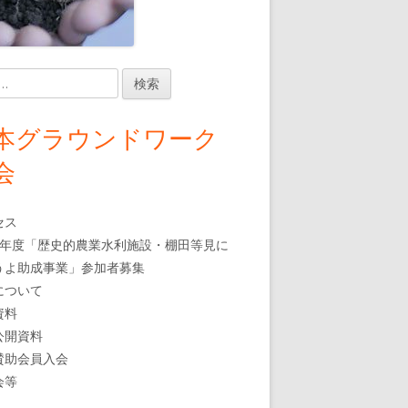
本グラウンドワーク
会
セス
7年度「歴史的農業水利施設・棚田等見に
うよ助成事業」参加者募集
について
資料
公開資料
賛助会員入会
会等