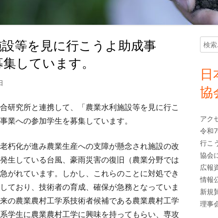
施設等を見に行こうよ助成事
検
メ
索:
募集しています。
イ
日
日
ン
協
サ
合研究所と連携して、「農業水利施設等を見に行こ
アク
事業への参加学生を募集しています。
イ
令和
行こ
老朽化が進み農業生産への支障が懸念され施設の改
ド
協会
発生している台風、豪雨災害の復旧（農業分野では
広報
バ
急がれています。しかし、これらのことに対処でき
情報
しており、技術者の育成、確保が急務となっていま
ー
新規
来の農業農村工学系技術者候補である農業農村工学
理事
系学生に農業農村工学に興味を持ってもらい、専攻