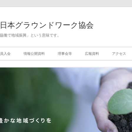
人日本グラウンドワーク協会
協働で地域振興」という意味です。
員入会
情報公開資料
理事会等
広報資料
アクセス