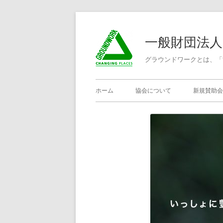
コ
ン
一般財団法
テ
ン
グラウンドワークとは、「
ツ
メ
へ
ホーム
協会について
新規賛助会
ス
イ
キ
ン
ッ
プ
メ
ニ
ュ
ー