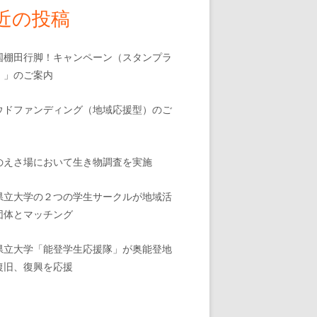
近の投稿
国棚田行脚！キャンペーン（スタンプラ
）」のご案内
ウドファンディング（地域応援型）のご
のえさ場において生き物調査を実施
県立大学の２つの学生サークルが地域活
団体とマッチング
県立大学「能登学生応援隊」が奥能登地
復旧、復興を応援