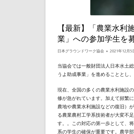
【最新】「農業水利
業」への参加学生を
作
公
日本グラウンドワーク協会
2021年12月5
成
開
者
日
当協会では一般財団法人日本水土総
うよ助成事業」を進めることとし、
現在、全国の多くの農業水利施設の
修が急がれています。加えて頻繁に
農地や農業水利施設などの復旧）が
る農業農村工学系技術者が大変不足
す。。この対応の第一歩として、将
系の学生の確保が重要です。農学部