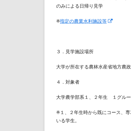
のみによる日帰り見学
新
※
指定の農業水利施設等
し
い
ウ
３．見学施設場所
ィ
ン
大学が所在する農林水産省地方農政
ド
ウ
４．対象者
で
開
大学農学部系１、２年生 １グルー
き
ま
※１、２年生時から既にコース、専
す
いる学生。