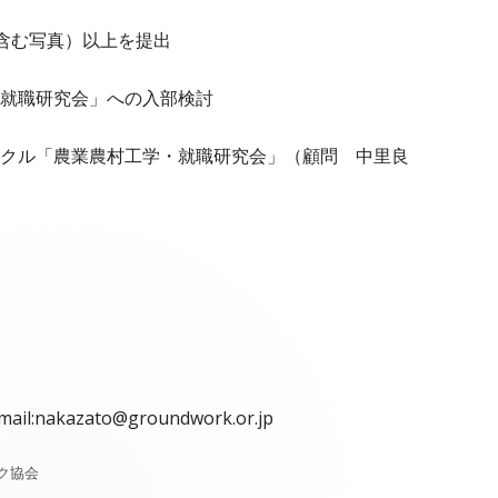
含む写真）以上を提出
就職研究会」への入部検討
クル「農業農村工学・就職研究会」（顧問 中里良
azato@groundwork.or.jp
ク協会