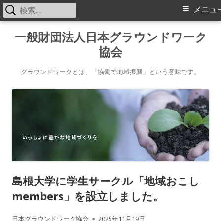
検
メ
メニュ
索:
イ
コ
一般財団法人日本グラウンドワーク
ン
協会
ン
テ
メ
ン
グラウンドワークとは、「協働で地域振興」という意味です。
ツ
ニ
へ
ス
ュ
キ
ー
ッ
プ
島根大学に学生サークル「地域おこし
members」を設立しました。
作
公
日本グラウンドワーク協会
2025年11月19日