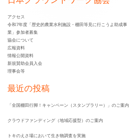
シ
ン
アクセス
ョ
サ
令和7年度「歴史的農業水利施設・棚田等見に行こうよ助成事
ン
業」参加者募集
イ
協会について
ド
広報資料
情報公開資料
バ
新規賛助会員入会
理事会等
ー
最近の投稿
「全国棚田行脚！キャンペーン（スタンプラリー）」のご案内
クラウドファンディング（地域応援型）のご案内
トキのえさ場において生き物調査を実施