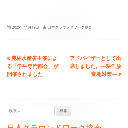
公
作
2025年11月19日
日本グラウンドワーク協会
開
成
日
者
前
次
農林水産省主催によ
アドバイザーとして出
投
の
の
る「学生専門部会」が
席しました。―耕作放
稿
記
記
開催されました
棄地対策―
事:
事:
ナ
ビ
ゲ
検
メ
索:
ー
イ
日本グラウンドワーク協会