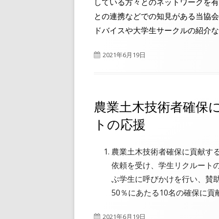
している方々とのネットワークを有
との連携などでの知見がある当協会
ドバイスや大学生サークルの紹介な
公
2021年6月19日
開
日
農業土木技術者確保
トの応援
農業土木技術者確保に貢献す
依頼を受け、学生リクルート
ぶ学生に呼びかけを行い、賛助
50％にあたる10名の確保に貢
公
2021年6月19日