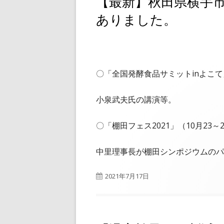
【最新】秋田県横手
ありました。
〇「全国発酵食品サミットinよこて
小泉武夫氏の講演等。
〇「棚田フェス2021」（10月23
中里理事長が棚田シンポジウムのパ
公
2021年7月17日
開
日