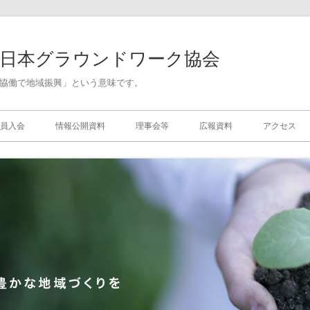
人日本グラウンドワーク協会
協働で地域振興」という意味です。
員入会
情報公開資料
理事会等
広報資料
アクセス