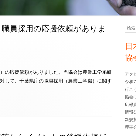
ら職員採用の応援依頼がありま
検
メ
索:
イ
日
ン
協
サ
）の応援依頼がありました。当協会は農業工学系研
アク
イ
対して、千葉県庁の職員採用（農業工学職）に関す
令和
行こ
ド
協会
広報
バ
情報
ー
新規
理事