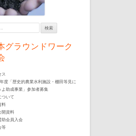
本グラウンドワーク
会
セス
7年度「歴史的農業水利施設・棚田等見に
うよ助成事業」参加者募集
について
資料
公開資料
賛助会員入会
会等