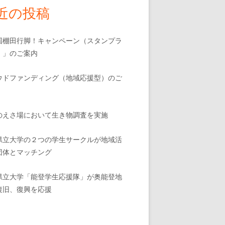
近の投稿
国棚田行脚！キャンペーン（スタンプラ
）」のご案内
ウドファンディング（地域応援型）のご
のえさ場において生き物調査を実施
県立大学の２つの学生サークルが地域活
団体とマッチング
県立大学「能登学生応援隊」が奥能登地
復旧、復興を応援