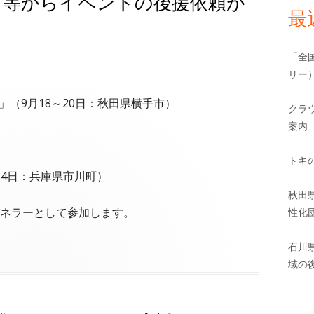
市等からイベントの後援依頼が
最
「全
リー
」（9月18～20日：秋田県横手市）
クラ
案内
トキ
～24日：兵庫県市川町）
秋田
ネラーとして参加します。
性化
石川
域の