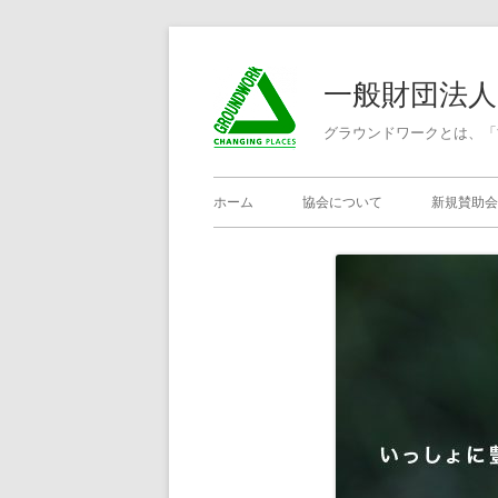
コ
ン
一般財団法
テ
ン
グラウンドワークとは、「
ツ
メ
へ
ホーム
協会について
新規賛助会
ス
イ
キ
ン
ッ
プ
メ
ニ
ュ
ー