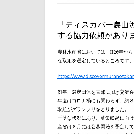
日
「ディスカバー農山
する協力依頼があり
農林水産省においては、
H26
年から
な取組を選定しているところです。
https://www.discovermuranotakar
例年、選定団体を官邸に招き交流会
年度はコロナ禍にも関わらず、約８
取組がグランプリをとりました。
一
手薄な状況にあり、募集喚起に向け
産省は６月には公募開始を予定して