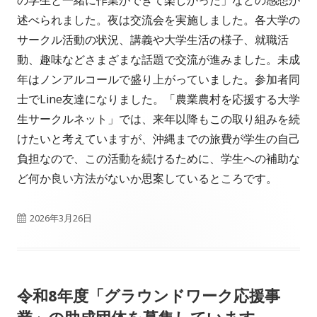
述べられました。夜は交流会を実施しました。各大学の
サークル活動の状況、講義や大学生活の様子、就職活
動、趣味などさまざまな話題で交流が進みました。未成
年はノンアルコールで盛り上がっていました。参加者同
士でLine友達になりました。「農業農村を応援する大学
生サークルネット」では、来年以降もこの取り組みを続
けたいと考えていますが、沖縄までの旅費が学生の自己
負担なので、この活動を続けるために、学生への補助な
ど何か良い方法がないか思案しているところです。
公
2026年3月26日
開
日
令和8年度「グラウンドワーク応援事
業」の助成団体を募集しています。