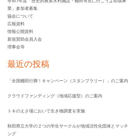
令和7年度「歴史的農業水利施設・棚田等見に行こうよ助成事
送
業」参加者募集
イ
協会について
り
ド
広報資料
情報公開資料
バ
新規賛助会員入会
理事会等
ー
最近の投稿
「全国棚田行脚！キャンペーン（スタンプラリー）」のご案内
クラウドファンディング（地域応援型）のご案内
トキのえさ場において生き物調査を実施
秋田県立大学の２つの学生サークルが地域活性化団体とマッチ
ング