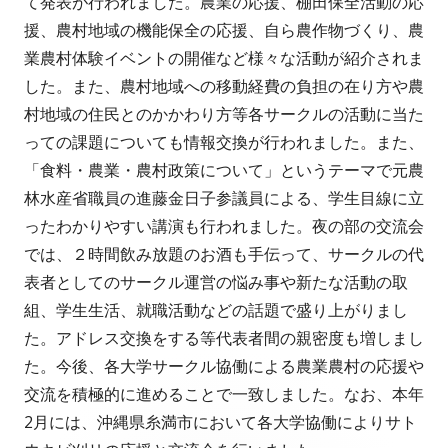
て発表が行われました。農業の応援、棚田保全活動の応
援、農村地域の機能保全の応援、自ら農作物づくり、農
業農村体験イベントの開催など様々な活動が紹介されま
した。また、農村地域への移動経費の負担の在り方や農
村地域の住民とのかかわり方等各サークルの活動に当た
っての課題についても情報交換が行われました。また、
「食料・農業・農村政策について」というテーマで元農
林水産省職員の進藤金日子参議員による、学生目線に立
ったわかりやすい講演も行われました。夜の部の交流会
では、２時間飲み放題のお酒も手伝って、サークルの代
表者としてのサークル運営の悩み事や新たな活動の取
組、学生生活、就職活動などの話題で盛り上がりまし
た。アドレス交換をする等代表者間の親密度も増しまし
た。今後、各大学サークル協働による農業農村の応援や
交流を積極的に進めることで一致しました。なお、本年
2月には、沖縄県糸満市において各大学協働によりサト