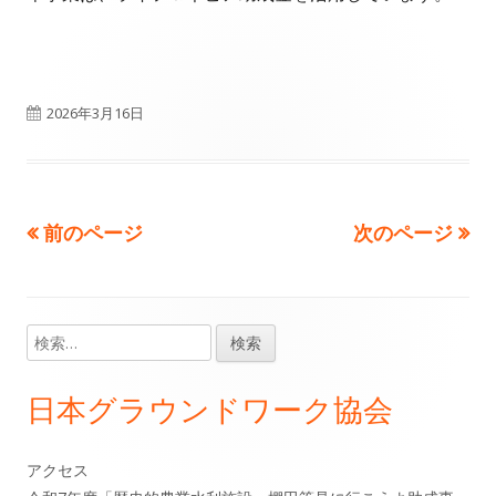
公
2026年3月16日
開
日
前のページ
次のページ
投
稿
の
検
メ
索:
ペ
イ
日本グラウンドワーク協会
ー
ン
ジ
アクセス
サ