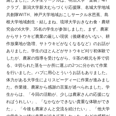
クラブ、新潟大学新大むらづくり応援隊、名城大学地域
共創隊WITH、神戸大学地域おこしサークル水芭蕉、島
根大学地域創生・結しまね、琉球大学おきなわ食・農研
究会の6大学、35名の学生が参加しました。まず、農家
からサトウキビ農業の厳しい現状（後継者がいない、耕
作放棄地が急増、サトウキビがなくなるなど）のお話が
ありました。学生のほとんどがサトウキビ刈リ初体験で
したが、農家の指導を受けながら、①茎の根元を斧で切
る、②切られた茎を一か所に運ぶの2つに分かれて作業
を行いました。ハブに用心とういうお話もありました。
体力がある大学生によりスピーディーに作業が進みまし
た。作業後、農家から感謝の言葉が述べられました。学
生からは、「今回の活動が、少しは農家さんの応援にな
ればうれしい」、「なかなかできない貴重な体験ができ
た」、「今後も農家さんと交流を続けたい」、「他大学
の学生と一緒に作業ができて楽しかった」などの感想が