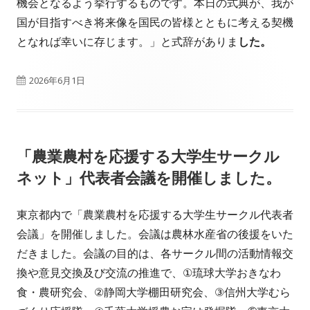
機会となるよう挙行するものです。本日の式典が、我が
国が目指すべき将来像を国民の皆様とともに考える契機
となれば幸いに存じます。」と式辞がありま
した。
公
2026年6月1日
開
日
「農業農村を応援する大学生サークル
ネット」代表者会議を開催しました。
東京都内で「農業農村を応援する大学生サークル代表者
会議」を開催しました。会議は農林水産省の後援をいた
だきました。会議の目的は、各サークル間の活動情報交
換や意見交換及び交流の推進で、①琉球大学おきなわ
食・農研究会、②静岡大学棚田研究会、③信州大学むら