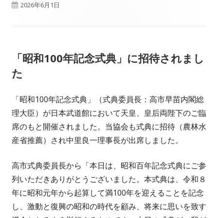
公
2026年6月1日
開
日
「昭和100年記念式典」に招待されまし
た
「昭和100年記念式典」（式典委員長：高市早苗内閣総
理大臣）が日本武道館において天皇、皇后両陛下のご臨
席のもと開催されました。当協会も式典に招待（農林水
産省推薦）され中里良一理事長が出席しました。
高市式典委員長から「本日は、昭和百年記念式典にご参
列いただきありがとうございました。本式典は、令和８
年に昭和元年から起算して満100年を迎えることを記念
し、激動と復興の昭和の時代を顧み、将来に思いを致す