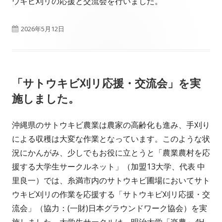
ウキビ刈リの応援と交流会を行いました。
公
2026年5月12日
開
日
「サトウキビ刈リ応援・交流会」を実
施しました。
沖縄県のサトウキビ農業は農家の高齢化も進み、手刈り
による収穫は大変な作業となっています。このような状
況にかんがみ、少しでもお役に立とうと「農業農村を応
援する大学生サークルネット」（加盟13大学、代表 中
里良一）では、糸満市内のサトウキビ圃場においてサト
ウキビ刈リの作業を応援する「サトウキビ刈リ応援・交
流会」（協力：(一財)日本グラウンドワーク協会）を実
施しました。大学生サークルは、明治大学「楽農」4H