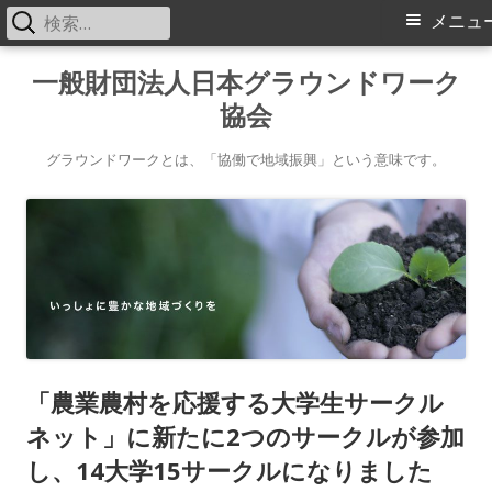
検
メ
メニュ
索:
イ
コ
一般財団法人日本グラウンドワーク
ン
協会
ン
テ
メ
ン
グラウンドワークとは、「協働で地域振興」という意味です。
ツ
ニ
へ
ス
ュ
キ
ー
ッ
プ
「農業農村を応援する大学生サークル
ネット」に新たに2つのサークルが参加
し、14大学15サークルになりました