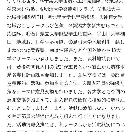
づくり応援隊、④千葉大学援農お宝は発掘隊、➄東京大
学東大むら塾、⑥明治大学楽農4Hクラブ、⑦名城大学
地域共創隊WITH、⑧北里大学北里農援隊、⑨神戸大学
地域おこしサークル水芭蕉、⑩新潟大学新大むらづくり
応援隊、⑪石川県立大学能登学生応援隊、⑫山口大学棚
田・地域おこし学生応援隊、⑬島根大学地域創生・結し
まねの北は青森県、南は沖縄県など全国各地から13大
学のサークルが参加しました。また、農村地域おいて
は、若者の関係人口の増加が重要という観点から農林水
産省農村計画課も参加しました。意見交換では、①部員
を積極的に活動に参加させる方法、②新入部員の確保方
策をテーマに意見交換を行いました。各大学とも今回の
意見交換を踏まえて、新入部員の確保に積極的に取り組
むことになりました。また、活動に参加しない、いわゆ
る幽霊部員の解消にも取り組んで行くことになりまし
た。活動情報交換では、各サークルから活動状況につい